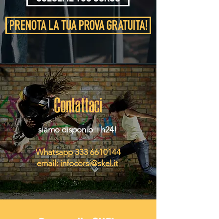
PRENOTA LA TUA PROVA GRATUITA!
Contattaci
siamo disponibili h24!
Whatsapp
333 6610144
email:
infocorsi@skel.it