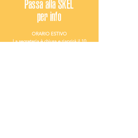
Passa alla SKEL
per info
ORARIO ESTIVO
La segreteria è chiusa e riaprirà il 10
Settembre 2026.
Scrivici via Whatsapp! Siamo sempre
disponibili!
al
333 6610144
oppure inviaci un'email a:
infocorsi@skel.it
SUL
STAI