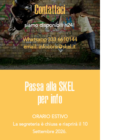
Contattaci
siamo disponibili h24!
Whatsapp
333 6610144
email:
infocorsi@skel.it
Passa alla SKEL
per info
ORARIO ESTIVO
La segreteria è chiusa e riaprirà il 10
Settembre 2026.