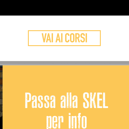
VAI AI CORSI
Passa alla SKEL
per info