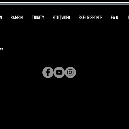
I
BAMBINI
TRINITY
FOTO|VIDEO
SKEL RISPONDE
F.A.Q.
.