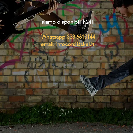
siamo disponibili h24!
Whatsapp 333 6610144
email:
infocorsi@skel.it