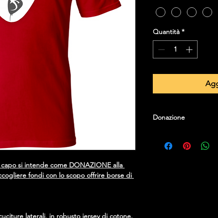
Quantità
*
Agg
Donazione
Tutti gli oggetti e i ca
www.skelmusicschool.
sostenere l'associazi
 capo si intende come 
DONAZIONE
 alla 
Utilizzeremo le vostre
cogliere fondi con lo scopo offrire borse di 
studio ai ragazzi che
frequentare una scuo
Grazie. <3
citure laterali, in robusto jersey di cotone. 