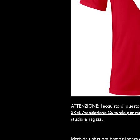
ATTENZIONE: l'acquisto di questo
SKEL Associazione Culturale per rac
studio ai ragazzi.
Morbida t-shirt per bambini senza cu