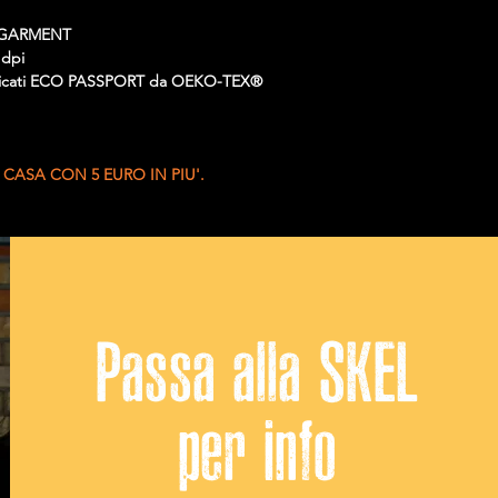
O GARMENT
 dpi
ertificati ECO PASSPORT da OEKO-TEX®
 CASA CON 5 EURO IN PIU'.
Passa alla SKEL
per info