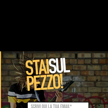
SUL
STAI
PEZZO!