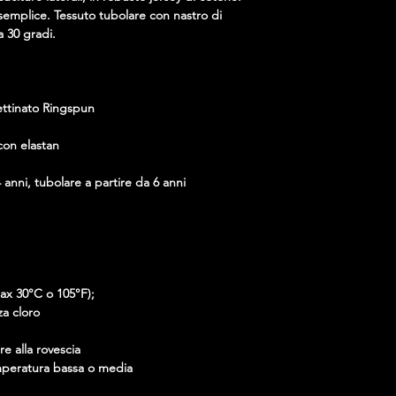
 semplice. Tessuto tubolare con nastro di 
a 30 gradi.
ettinato Ringspun
con elastan
4 anni, tubolare a partire da 6 anni
max 30°C o 105°F);
za cloro
re alla rovescia
emperatura bassa o media