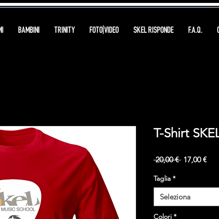
I
BAMBINI
TRINITY
FOTO|VIDEO
SKEL RISPONDE
F.A.Q.
T-Shirt SK
Prezzo
Pre
 20,00 € 
17,00 €
regolare
sco
Taglia
*
Seleziona
Colori
*