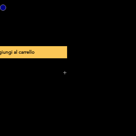
iungi al carrello
pi disponibili nel sito 
it si intendono come mezzo per 
one sottoforma di donazioni. 
 donazioni per offrire borse di 
 non possono permettersi di 
la di musica, pur avendo talento.