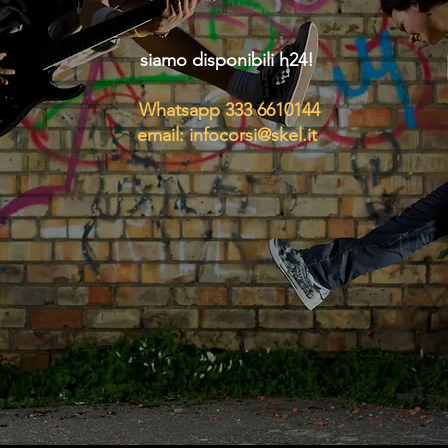
siamo disponibili h24!
Whatsapp 333 6610144
email:
infocorsi@skel.it