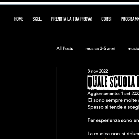
HOME
SKEL.
PRENOTA LA TUA PROVA!
CORSI
PROGRAMM
All Posts
musica 3-5 anni
music
3 nov 2022
musica ragazzi
musica +18
QUALE SCUOLA 
Aggiornamento:
1 set 202
Ci sono sempre molte scu
Spesso si tende a scegl
Per esperienza sono en
La musica non si riduc