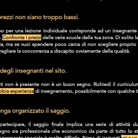
 prezzi non siano troppo bassi. 
o per una lezione individuale corrisponde ad un insegnante 
. 
Confronta i prezzi
 delle varie scuole della tua zona. Di solito l
ta, ma se vuoi spendere poco cerca di non scegliere proprio 
aragliare la concorrenza a discapito ovviamente della qualità.
degli insegnanti nel sito.
ti non è presente non è un buon segno. Richiedi il curriculu
abbia esperienza
 di insegnamento, possibilmente con qualche tit
enga organizzato il saggio. 
rtecipare, il saggio finale implica una serie di attività du
no sia professionale che economico da parte di tutto lo staf
eramente speciale è molto difficile. Prima di iscriverti 
vai a v