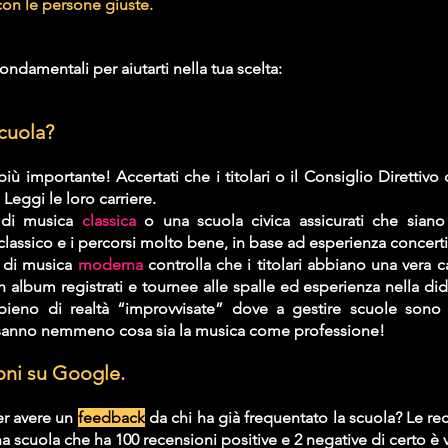
con le persone giuste.
fondamentali per aiutarti nella tua scelta:
scuola? 
. Leggi le loro carriere. 
 di musica 
classica
 o una scuola civica assicurati che siano
assico e i percorsi molto bene, in base ad esperienza concertist
 di musica 
moderna
 controlla che i titolari abbiano una vera 
album registrati e tournee alle spalle ed esperienza nella didatt
ieno di realtà “improvvisate” dove a gestire scuole sono 
sanno nemmeno cosa sia la musica come professione!
ioni su Google.
r avere un 
feedback
 da chi ha già frequentato la scuola? Le re
a scuola che ha 100 recensioni positive e 2 negative di certo è 