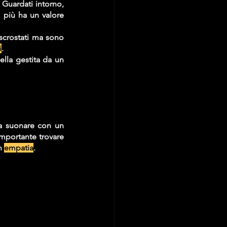
 Guardati intorno, 
 più ha un valore 
scrostati ma sono 
i
. 
lla gestita da un 
a suonare con un 
importante trovare 
n 
empatia
.