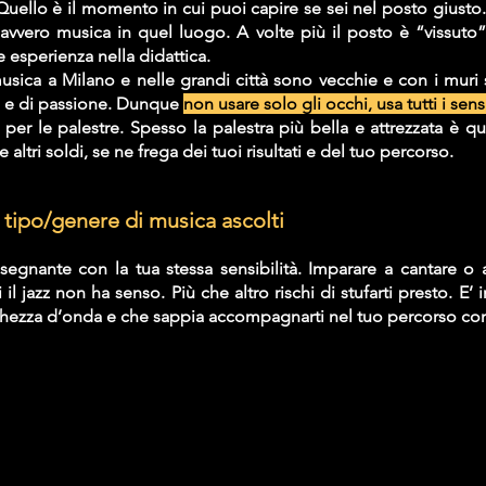
 Quello è il momento in cui puoi capire se sei nel posto giusto.
davvero musica in quel luogo. A volte più il posto è “vissuto”
esperienza nella didattica. 
usica a Milano e nelle grandi città sono vecchie e con i muri 
 e di passione. Dunque 
non usare solo gli occhi, usa tutti i sens
r le palestre. Spesso la palestra più bella e attrezzata è que
 altri soldi, se ne frega dei tuoi risultati e del tuo percorso.
 tipo/genere di musica ascolti
egnante con la tua stessa sensibilità. Imparare a cantare o 
l jazz non ha senso. Più che altro rischi di stufarti presto. E’ 
ghezza d’onda e che sappia accompagnarti nel tuo percorso co