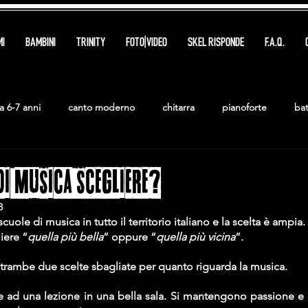
I
BAMBINI
TRINITY
FOTO|VIDEO
SKEL RISPONDE
F.A.Q.
a 6-7 anni
canto moderno
chitarra
pianoforte
bat
DI MUSICA SCEGLIERE?
3
ole di musica in tutto il territorio italiano e la scelta è ampia. 
iere “
quella più bella
” oppure “
quella più vicina
”.
trambe due scelte sbagliate per quanto riguarda la musica.
e ad una lezione in una bella sala. Si mantengono passione e d