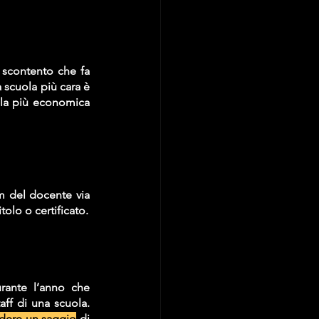
scontento che fa 
a scuola più cara è 
la più economica 
m del docente via 
olo o certificato.
rante l’anno che 
f di una scuola. 
edere un saggio
 di 