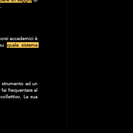
.
orsi accademici è 
su 
quale sistema 
 strumento ad un 
fai frequentare al 
llettivo. La sua 