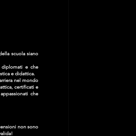
Attenzione, è il punto più importante! Accertati che i titolari o il Consiglio Direttivo della scuola siano 
 diplomati e che 
ica e didattica. 
carriera nel mondo 
ica, certificati e 
appassionati che 
censioni non sono 
valida!