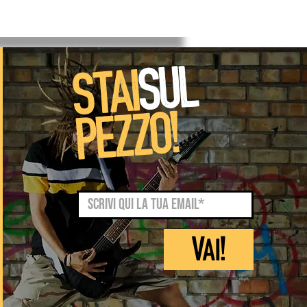
SUL
STAI
PEZZO!
Vai!