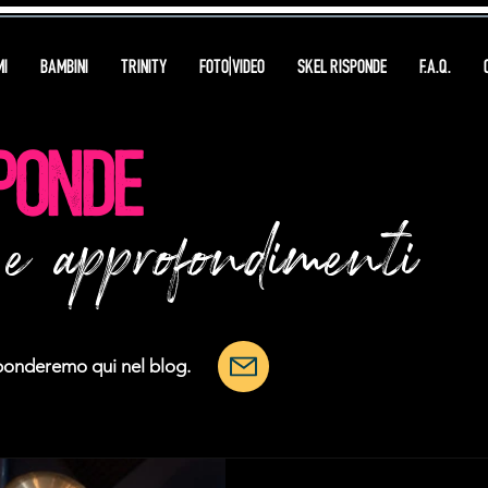
I
BAMBINI
TRINITY
FOTO|VIDEO
SKEL RISPONDE
F.A.Q.
PONDE
e approfondimenti
sponderemo qui nel blog.